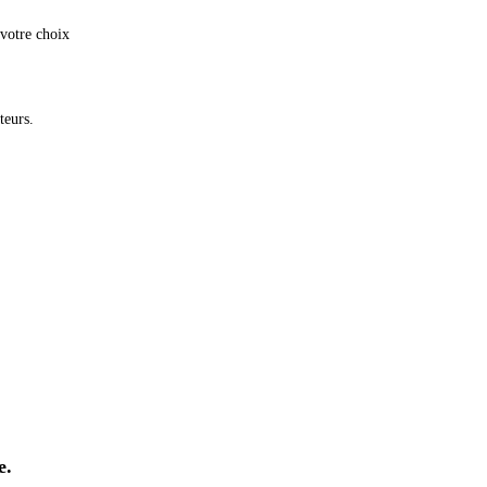
 votre choix
teurs.
e.