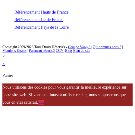
de votre site !
Référencement Hauts de France
Référencement Ile de France
Référencement Pays de la Loire
Des solutions de référencement naturel à un prix abordable
Copyright 2009-2023 Tous Droits Réservés -
Groupe Vas-y !
|
Qui sommes nous ?
|
Mentions légales
|
Paiement sécurisé
|
CGV
|
Blog
|
Plan du site
×
×
Panier
Nous utilisons des cookies pour vous garantir la meilleure expérience sur
notre site web. Si vous continuez à utiliser ce site, nous supposerons que
vous en êtes satisfait.
OK