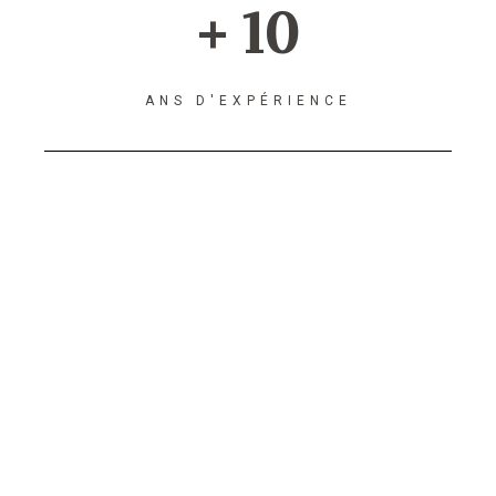
+ 10
ANS D'EXPÉRIENCE
Agence de
référencement dans
la Vienne 86