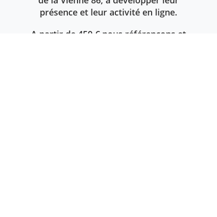
de la Vienne 86, à développer leur
présence et leur activité en ligne.
A partir de 450 € nous référençons et
positionnons en quelques jours
seulement, en page 1 des moteurs, les
pages de votre site sur 5 mots clés
différents.
EN SAVOIR PLUS