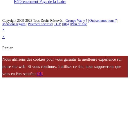
Référencement Pays de la Loire
Des solutions de référencement naturel à un prix abordable
Copyright 2009-2023 Tous Droits Réservés -
Groupe Vas-y !
|
Qui sommes nous ?
|
Mentions légales
|
Paiement sécurisé
|
CGV
|
Blog
|
Plan du site
×
×
Panier
Nous utilisons des cookies pour vous garantir la meilleure expérience sur
notre site web. Si vous continuez à utiliser ce site, nous supposerons que
vous en êtes satisfait.
OK