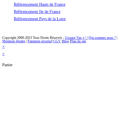
Référencement Hauts de France
Référencement Ile de France
Référencement Pays de la Loire
Des solutions de référencement naturel à un prix abordable
Copyright 2009-2023 Tous Droits Réservés -
Groupe Vas-y !
|
Qui sommes nous ?
|
Mentions légales
|
Paiement sécurisé
|
CGV
|
Blog
|
Plan du site
×
×
Panier