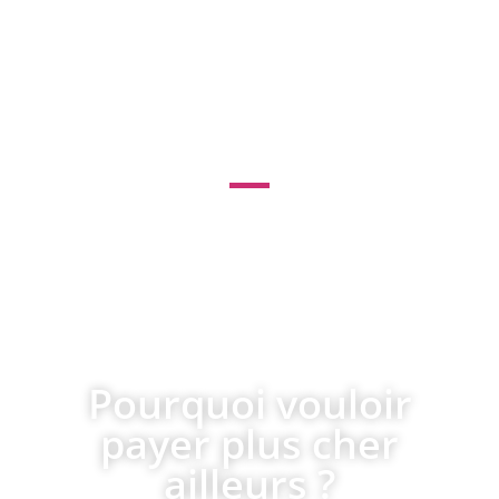
référencement dans
la Drôme 26
le leader des services internet pour
les professionnels et du
référencement pas cher !
Pourquoi vouloir
payer plus cher
ailleurs ?