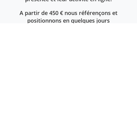
A partir de 450 € nous référençons et
positionnons en quelques jours
seulement, en page 1 des moteurs, les
pages de votre site sur 5 mots clés
différents.
EN SAVOIR PLUS