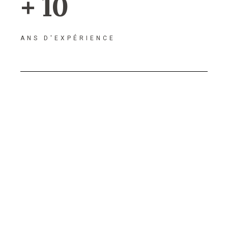
+ 10
ANS D'EXPÉRIENCE
Agence de
référencement dans
la Creuse 23