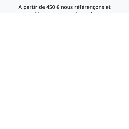
A partir de 450 € nous référençons et
positionnons en quelques jours
seulement, en page 1 des moteurs, les
pages de votre site sur 5 mots clés
différents.
EN SAVOIR PLUS