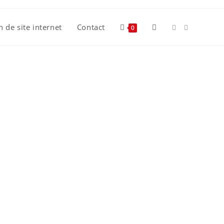
n de site internet
Contact
0
cement