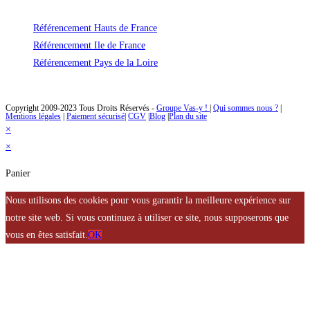
de votre site !
Référencement Hauts de France
Référencement Ile de France
Référencement Pays de la Loire
Des solutions de référencement naturel à un prix abordable
Copyright 2009-2023 Tous Droits Réservés -
Groupe Vas-y !
|
Qui sommes nous ?
|
Mentions légales
|
Paiement sécurisé
|
CGV
|
Blog
|
Plan du site
×
×
Panier
Nous utilisons des cookies pour vous garantir la meilleure expérience sur
notre site web. Si vous continuez à utiliser ce site, nous supposerons que
vous en êtes satisfait.
OK