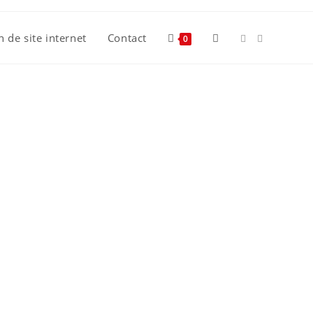
n de site internet
Contact
0
cement