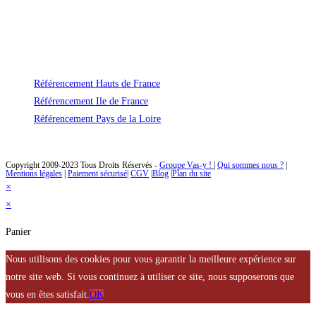
Un référencement durable et efficace
Avec Vas-y ! vous ne payerez plus jamais trop cher le référencement naturel
de votre site !
Référencement Hauts de France
Référencement Ile de France
Référencement Pays de la Loire
Des solutions de référencement naturel à un prix abordable
Copyright 2009-2023 Tous Droits Réservés -
Groupe Vas-y !
|
Qui sommes nous ?
|
Mentions légales
|
Paiement sécurisé
|
CGV
|
Blog
|
Plan du site
×
×
Panier
Nous utilisons des cookies pour vous garantir la meilleure expérience sur
notre site web. Si vous continuez à utiliser ce site, nous supposerons que
vous en êtes satisfait.
OK