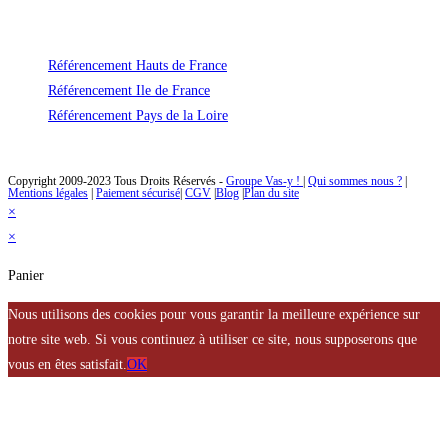
Avec Vas-y ! vous ne payerez plus jamais trop cher le référencement naturel
de votre site !
Référencement Hauts de France
Référencement Ile de France
Référencement Pays de la Loire
Des solutions de référencement naturel à un prix abordable
Copyright 2009-2023 Tous Droits Réservés -
Groupe Vas-y !
|
Qui sommes nous ?
|
Mentions légales
|
Paiement sécurisé
|
CGV
|
Blog
|
Plan du site
×
×
Panier
Nous utilisons des cookies pour vous garantir la meilleure expérience sur
notre site web. Si vous continuez à utiliser ce site, nous supposerons que
vous en êtes satisfait.
OK