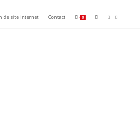
n de site internet
Contact
0
cement