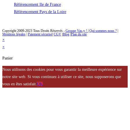
Référencement Ile de France
Référencement Pays de la Loire
Des solutions de référencement naturel à un prix abordable
Copyright 2009-2023 Tous Droits Réservés -
Groupe Vas-y !
|
Qui sommes nous ?
|
Mentions légales
|
Paiement sécurisé
|
CGV
|
Blog
|
Plan du site
×
×
Panier
Nous utilisons des cookies pour vous garantir la meilleure expérience sur
notre site web. Si vous continuez à utiliser ce site, nous supposerons que
vous en êtes satisfait.
OK