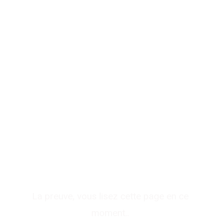
Votre spécialiste en
référencement à
Beauvais
La preuve, vous lisez cette page en ce
moment..