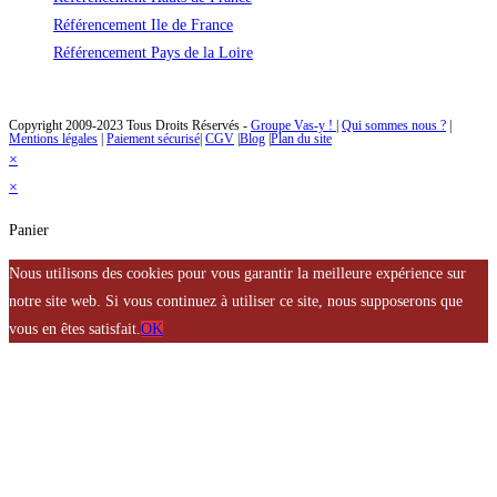
Référencement Ile de France
Référencement Pays de la Loire
Des solutions de référencement naturel à un prix abordable
Copyright 2009-2023 Tous Droits Réservés -
Groupe Vas-y !
|
Qui sommes nous ?
|
Mentions légales
|
Paiement sécurisé
|
CGV
|
Blog
|
Plan du site
×
×
Panier
Nous utilisons des cookies pour vous garantir la meilleure expérience sur
notre site web. Si vous continuez à utiliser ce site, nous supposerons que
vous en êtes satisfait.
OK