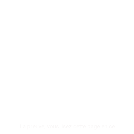
Votre spécialiste en
référencement à
Arles
La preuve, vous lisez cette page en ce