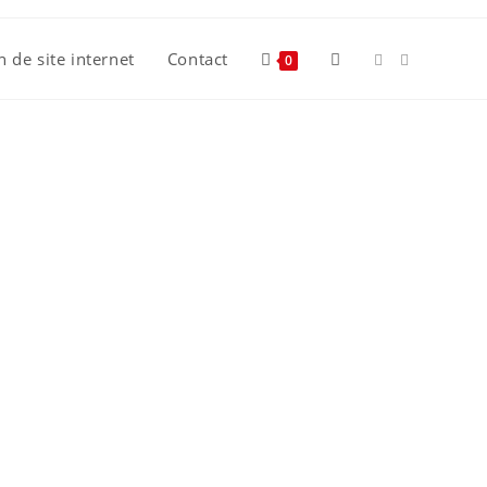
n de site internet
Contact
0
cement